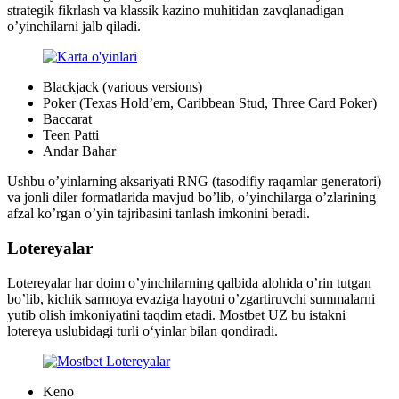
strategik fikrlash va klassik kazino muhitidan zavqlanadigan
o’yinchilarni jalb qiladi.
Blackjack (various versions)
Poker (Texas Hold’em, Caribbean Stud, Three Card Poker)
Baccarat
Teen Patti
Andar Bahar
Ushbu o’yinlarning aksariyati RNG (tasodifiy raqamlar generatori)
va jonli diler formatlarida mavjud bo’lib, o’yinchilarga o’zlarining
afzal ko’rgan o’yin tajribasini tanlash imkonini beradi.
Lotereyalar
Lotereyalar har doim o’yinchilarning qalbida alohida o’rin tutgan
bo’lib, kichik sarmoya evaziga hayotni o’zgartiruvchi summalarni
yutib olish imkoniyatini taqdim etadi. Mostbet UZ bu istakni
lotereya uslubidagi turli o‘yinlar bilan qondiradi.
Keno