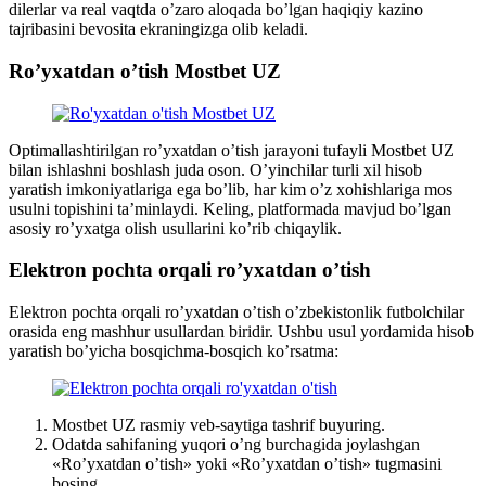
dilerlar va real vaqtda o’zaro aloqada bo’lgan haqiqiy kazino
tajribasini bevosita ekraningizga olib keladi.
Ro’yxatdan o’tish Mostbet UZ
Optimallashtirilgan ro’yxatdan o’tish jarayoni tufayli Mostbet UZ
bilan ishlashni boshlash juda oson. O’yinchilar turli xil hisob
yaratish imkoniyatlariga ega bo’lib, har kim o’z xohishlariga mos
usulni topishini ta’minlaydi. Keling, platformada mavjud bo’lgan
asosiy ro’yxatga olish usullarini ko’rib chiqaylik.
Elektron pochta orqali ro’yxatdan o’tish
Elektron pochta orqali ro’yxatdan o’tish o’zbekistonlik futbolchilar
orasida eng mashhur usullardan biridir. Ushbu usul yordamida hisob
yaratish bo’yicha bosqichma-bosqich ko’rsatma:
Mostbet UZ rasmiy veb-saytiga tashrif buyuring.
Odatda sahifaning yuqori o’ng burchagida joylashgan
«Ro’yxatdan o’tish» yoki «Ro’yxatdan o’tish» tugmasini
bosing.