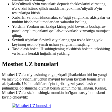
Mas’uliyatli o’yin vositalari: depozit cheklovlarini o’rnating,
o’z-o’zini istisno qilish muddatlari yoki mas’uliyatli o’yin
resurslariga kirish.
Xabarlar va bildirishnomalar: so’nggi yangiliklar, aktsiyalar va
muhim hisob ma’lumotlaridan xabardor bo’ling.
Yordam: Yordam markaziga kiring yoki bevosita boshqaruv
paneli orqali mijozlarni qo‘llab-quvvatlash xizmatiga murojaat
qiling.
Sevimli oʻyinlar: Sevimli oʻyinlaringizga tezda kiring yoki
keyinroq oson oʻynash uchun yangilarini saqlang.
Tasdiqlash holati: Hisobingizning tekshirish holatini tekshiring
va barcha kerakli hujjatlarni yuklang.
Mostbet UZ bonuslari
Mostbet UZ-da o’ynashning eng qiziqarli jihatlaridan biri bu yangi
va mavjud o’yinchilar uchun mavjud bo’lgan ko’plab bonuslar va
aksiyalardir. Ushbu takliflar o’yin tajribangizni yaxshilash va
pulingizga qo’shimcha qiymat berish uchun mo’ljallangan. Keling,
Mostbet UZ-da siz kutishingiz mumkin bo’lgan asosiy bonuslarni
ko’rib chiqaylik: