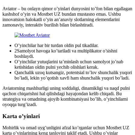
Aviator – bu onlayn qimor o’yinlari dunyosini to’fon bilan egallagan
kashshof o’yin va Mostbet UZ bundan mustasno emas. Ushbu
innovatsion halokatli o’yin an’anaviy slotlarning elementlarini
zamonaviy, interaktiv burilish bilan birlashtiradi.
O’yinchilar har bir turdan oldin pul tikadilar.
2Samolyot havoga ko’tariladi va multiplikator o’sishni
boshlaydi.
O’yinchilar yutuqlarini ta’minlash uchun samolyot jo’nab
ketishidan oldin pulni yechib olishlari kerak.
Qanchalik uzoq kutsangiz, potentsial to’lov shunchalik yuqori
bo’ladi, lekin yo’qotish xavfi ham shunchalik yuqori bo’ladi.
Aviatorning mashhurligi uning soddaligi, dinamikligi va naqd pulni
qachon chiqarishni hal qilishdagi hayajondan kelib chiqadi. Bu
strategiya va omadning ajoyib kombinatsiyasi bo’lib, o’yinchilarni
oyoqqa turg’izadi.
Karta o’yinlari
Mohirlik va omad uyg’unligini afzal ko’rganlar uchun Mostbet UZ
karta o’yinlarining keng tanlovini taklif etadi. Ushbu o’yinlar