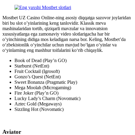
Mostbet UZ Casino Online-ning asosiy diqqatga sazovor joylaridan
biri bu slot o’yinlarining keng tanlovidir. Klassik meva
mashinalaridan tortib, qiziqarli mavzular va innovatsion
xususiyatlarga ega zamonaviy video slotlarigacha har bir
o’yinchining didiga mos keladigan narsa bor. Keling, Mostbet’da
o‘zbekistonlik o‘yinchilar uchun mavjud bo‘lgan o‘yinlar va
o‘yinlarning eng mashhur toifalarini ko‘rib chiqaylik.
Book of Dead (Play’n GO)
Starburst (NetEnt)
Fruit Cocktail (Igrosoft)
Gonzo’s Quest (NetEnt)
Sweet Bonanza (Pragmatic Play)
Mega Moolah (Microgaming)
Fire Joker (Play’n GO)
Lucky Lady’s Charm (Novomatic)
Aztec Gold (Megaways)
Sizzling Hot (Novomatic)
Aviator