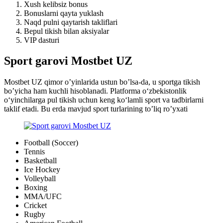
Xush kelibsiz bonus
Bonuslarni qayta yuklash
Naqd pulni qaytarish takliflari
Bepul tikish bilan aksiyalar
VIP dasturi
Sport garovi Mostbet UZ
Mostbet UZ qimor o’yinlarida ustun bo’lsa-da, u sportga tikish
bo’yicha ham kuchli hisoblanadi. Platforma oʻzbekistonlik
oʻyinchilarga pul tikish uchun keng koʻlamli sport va tadbirlarni
taklif etadi. Bu erda mavjud sport turlarining to’liq ro’yxati
Football (Soccer)
Tennis
Basketball
Ice Hockey
Volleyball
Boxing
MMA/UFC
Cricket
Rugby