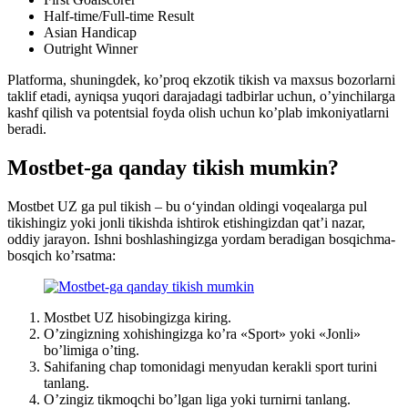
Half-time/Full-time Result
Asian Handicap
Outright Winner
Platforma, shuningdek, ko’proq ekzotik tikish va maxsus bozorlarni
taklif etadi, ayniqsa yuqori darajadagi tadbirlar uchun, o’yinchilarga
kashf qilish va potentsial foyda olish uchun ko’plab imkoniyatlarni
beradi.
Mostbet-ga qanday tikish mumkin?
Mostbet UZ ga pul tikish – bu oʻyindan oldingi voqealarga pul
tikishingiz yoki jonli tikishda ishtirok etishingizdan qatʼi nazar,
oddiy jarayon. Ishni boshlashingizga yordam beradigan bosqichma-
bosqich ko’rsatma:
Mostbet UZ hisobingizga kiring.
O’zingizning xohishingizga ko’ra «Sport» yoki «Jonli»
bo’limiga o’ting.
Sahifaning chap tomonidagi menyudan kerakli sport turini
tanlang.
O’zingiz tikmoqchi bo’lgan liga yoki turnirni tanlang.