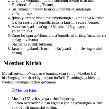
O’zingiz yoqtirgan ijtimoiy tarmoqni bosing (masalan,
Facebook, Google, Twitter).
Siz tanlagan ijtimoiy tarmoq uchun kirish sahifasiga
yo’naltirilasiz.
Ijtimoiy tarmoq hisob ma’lumotlaringizni kiriting va Mostbet
UZ’ga asosiy ma’lumotlaringizga kirishiga ruxsat bering.
Avtorizatsiyadan so’ng siz Mostbet UZ ga qayta
yo’naltirilasiz.
Zarur bo’lgan qo’shimcha ma’lumotlarni kiriting (masalan, siz
tanlagan valyuta).
Shartlarga rozilik bildiring.
Jarayonni yakunlash uchun «Ro’yxatdan o’tish» tugmasini
bosing.
Mostbet Kirish
Muvaffaqiyatli ro’yxatdan o’tganingizdan so’ng, Mostbet UZ
hisobingizga kirish oddiy jarayon bo’ladi. Hisobingizga kirishga
yordam beradigan tezkor qoʻllanma:
Mostbet UZ veb-saytiga tashrif buyuring.
Odatda ro’yxatdan o’tish tugmasi yonida joylashgan Kirish
yoki Kirish tugmasini bosing.