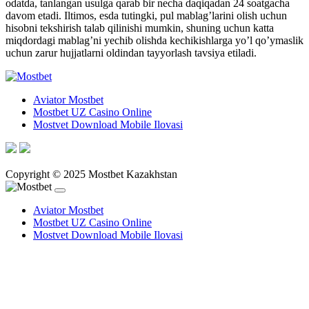
odatda, tanlangan usulga qarab bir necha daqiqadan 24 soatgacha
davom etadi. Iltimos, esda tutingki, pul mablag’larini olish uchun
hisobni tekshirish talab qilinishi mumkin, shuning uchun katta
miqdordagi mablag’ni yechib olishda kechikishlarga yo’l qo’ymaslik
uchun zarur hujjatlarni oldindan tayyorlash tavsiya etiladi.
Aviator Mostbet
Mostbet UZ Casino Online
Mostvet Download Mobile Ilovasi
Copyright © 2025 Mostbet Kazakhstan
Aviator Mostbet
Mostbet UZ Casino Online
Mostvet Download Mobile Ilovasi