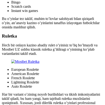
Bingo
Scratch cards
Instant win games
Bu o’yinlar tez taklif, muhim to’lovlar salohiyati bilan qiziqarli
o’yin, an’anaviy kazino o’yinlarini tanaffus izlayotgan futbolchilar
orasida mashhur qilish.
Ruletka
Hech bir onlayn kazino abadiy rulet o’yinisiz to’liq bo’lmaydi va
Mostbet UZ ushbu klassik ruletka g’ildiragi o’yinining ko’plab
variantlarini taklif etadi.
European Roulette
American Roulette
French Roulette
Lightning Roulette
Auto Roulette
Har bir variant o’zining noyob burilishlari va tikish imkoniyatlarini
taklif qiladi, bu ham yangi, ham tajribali ruletka muxlislarini
qoniqtiradi. Xususan, jonli dilerlik ruletka o’yinlari professional