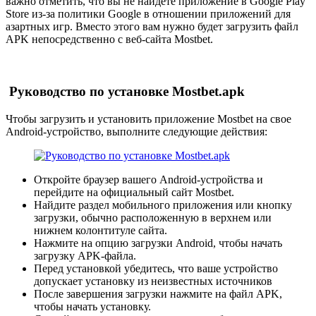
важно отметить, что вы не найдете приложение в Google Play
Store из-за политики Google в отношении приложений для
азартных игр. Вместо этого вам нужно будет загрузить файл
APK непосредственно с веб-сайта Mostbet.
Руководство по установке Mostbet.apk
Чтобы загрузить и установить приложение Mostbet на свое
Android-устройство, выполните следующие действия:
Откройте браузер вашего Android-устройства и
перейдите на официальный сайт Mostbet.
Найдите раздел мобильного приложения или кнопку
загрузки, обычно расположенную в верхнем или
нижнем колонтитуле сайта.
Нажмите на опцию загрузки Android, чтобы начать
загрузку APK-файла.
Перед установкой убедитесь, что ваше устройство
допускает установку из неизвестных источников
После завершения загрузки нажмите на файл APK,
чтобы начать установку.