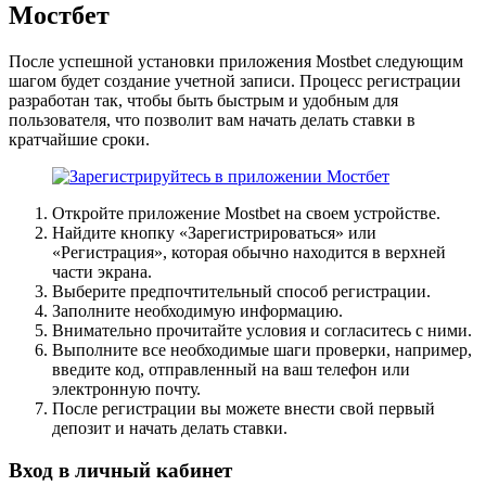
Мостбет
После успешной установки приложения Mostbet следующим
шагом будет создание учетной записи. Процесс регистрации
разработан так, чтобы быть быстрым и удобным для
пользователя, что позволит вам начать делать ставки в
кратчайшие сроки.
Откройте приложение Mostbet на своем устройстве.
Найдите кнопку «Зарегистрироваться» или
«Регистрация», которая обычно находится в верхней
части экрана.
Выберите предпочтительный способ регистрации.
Заполните необходимую информацию.
Внимательно прочитайте условия и согласитесь с ними.
Выполните все необходимые шаги проверки, например,
введите код, отправленный на ваш телефон или
электронную почту.
После регистрации вы можете внести свой первый
депозит и начать делать ставки.
Вход в личный кабинет