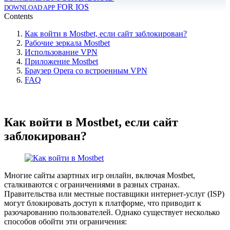
FOR IOS
DOWNLOAD APP
Contents
Как войти в Mostbet, если сайт заблокирован?
Рабочие зеркала Mostbet
Использование VPN
Приложение Mostbet
Браузер Opera со встроенным VPN
FAQ
Как войти в Mostbet, если сайт
заблокирован?
Многие сайты азартных игр онлайн, включая Mostbet,
сталкиваются с ограничениями в разных странах.
Правительства или местные поставщики интернет-услуг (ISP)
могут блокировать доступ к платформе, что приводит к
разочарованию пользователей. Однако существует несколько
способов обойти эти ограничения: