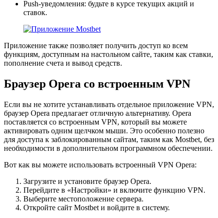
Push-уведомления: будьте в курсе текущих акций и
ставок.
Приложение также позволяет получить доступ ко всем
функциям, доступным на настольном сайте, таким как ставки,
пополнение счета и вывод средств.
Браузер Opera со встроенным VPN
Если вы не хотите устанавливать отдельное приложение VPN,
браузер Opera предлагает отличную альтернативу. Opera
поставляется со встроенным VPN, который вы можете
активировать одним щелчком мыши. Это особенно полезно
для доступа к заблокированным сайтам, таким как Mostbet, без
необходимости в дополнительном программном обеспечении.
Вот как вы можете использовать встроенный VPN Opera:
Загрузите и установите браузер Opera.
Перейдите в «Настройки» и включите функцию VPN.
Выберите местоположение сервера.
Откройте сайт Mostbet и войдите в систему.