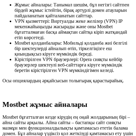
Жұмыс айналары: Танымал шешім, бұл негізгі сайтпен
бірдей жұмыс істейтін, бірақ әртүрлі домен атауларын
пайдаланатын қайталанатын сайттар.
VPN қызметтері: Виртуалды жеке желілер (VPN) IP
мекенжайыңызды жасырады және оны Mostbet
бұғатталмаған басқа аймақтан сайтқа кіріп жатқандай
етіп көрсетеді.
Mostbet қолданбалары: Мобильді қолданба жиі белгілі
бір шектеулерді айналып өтіп, тіркелгіңізге еш
қиындықсыз кіруге мүмкіндік береді.
Кірістірілген VPN браузерлері: Opera сияқты кейбір
браузерлер шектеулі веб-сайттарға кіруге мүмкіндік
беретін кірістірілген VPN мүмкіндігімен келеді.
Осы опциялардың әрқайсысын толығырақ қарастырайық.
Mostbet жұмыс айналары
Mostbet бұғатталған кезде кірудің ең оңай жолдарының бірі –
айна сайты арқылы. Айна сайты – бастапқы сайт сияқты
мазмұн мен функционалдылықты қамтамасыз ететін балама
домен. Бұл айналар үздіксіз қол жеткізуді қамтамасыз ету үшін