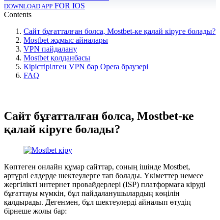
FOR IOS
DOWNLOAD APP
Contents
Сайт бұғатталған болса, Mostbet-ке қалай кіруге болады?
Mostbet жұмыс айналары
VPN пайдалану
Mostbet қолданбасы
Кірістірілген VPN бар Opera браузері
FAQ
Сайт бұғатталған болса, Mostbet-ке
қалай кіруге болады?
Көптеген онлайн құмар сайттар, соның ішінде Mostbet,
әртүрлі елдерде шектеулерге тап болады. Үкіметтер немесе
жергілікті интернет провайдерлері (ISP) платформаға кіруді
бұғаттауы мүмкін, бұл пайдаланушылардың көңілін
қалдырады. Дегенмен, бұл шектеулерді айналып өтудің
бірнеше жолы бар: