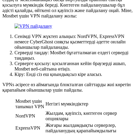
қосылуға мүмкіндік береді. Көптеген пайдаланушылар бұл
әдісті қалайды, өйткені ол қауіпсіз және пайдалану оңай. Міне,
Mostbet үшін VPN пайдалану жолы:
Сенімді VPN жүктеп алыңыз: NordVPN, ExpressVPN
немесе CyberGhost сияқты қызметтерді әдетте онлайн
ойыншылар пайдаланады.
Серверді таңдау: Mostbet бұғатталмаған елдегі серверді
таңдаңыз.
Серверге қосылу: қосылғаннан кейін браузерді ашып,
Mostbet веб-сайтына өтіңіз.
Кіру: Енді сіз еш қиындықсыз кіре аласыз.
VPNs әсіресе өз аймағында блокталған сайттарды жиі көретін
қарапайым ойыншылар үшін пайдалы.
Mostbet үшін
Негізгі мүмкіндіктер
танымал VPN
Жылдам, қауіпсіз, көптеген сервер
NordVPN
опциялары
Жоғары жылдамдықты серверлер,
ExpressVPN
пайдаланудың қарапайымдылығы