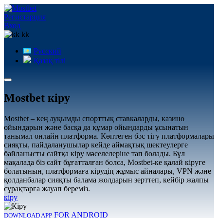
Регистарция
Вход
kk
Русский
Қазақ тілі
Mostbet кіру
Mostbet – кең ауқымды спорттық ставкаларды, казино
ойындарын және басқа да құмар ойындарды ұсынатын
танымал онлайн платформа. Көптеген бәс тігу платформалары
сияқты, пайдаланушылар кейде аймақтық шектеулерге
байланысты сайтқа кіру мәселелеріне тап болады. Бұл
мақалада біз сайт бұғатталған болса, Mostbet-ке қалай кіруге
болатынын, платформаға кірудің жұмыс айналары, VPN және
қолданбалар сияқты балама жолдарын зерттеп, кейбір жалпы
сұрақтарға жауап береміз.
кіру
FOR ANDROID
DOWNLOAD APP