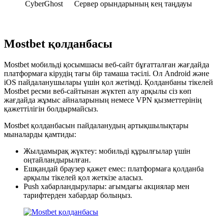
CyberGhost
Сервер орындарының кең таңдауы
Mostbet қолданбасы
Mostbet мобильді қосымшасы веб-сайт бұғатталған жағдайда
платформаға кірудің тағы бір тамаша тәсілі. Ол Android және
iOS пайдаланушылары үшін қол жетімді. Қолданбаны тікелей
Mostbet ресми веб-сайтынан жүктеп алу арқылы сіз көп
жағдайда жұмыс айналарының немесе VPN қызметтерінің
қажеттілігін болдырмайсыз.
Mostbet қолданбасын пайдаланудың артықшылықтары
мыналарды қамтиды:
Жылдамырақ жүктеу: мобильді құрылғылар үшін
оңтайландырылған.
Ешқандай браузер қажет емес: платформаға қолданба
арқылы тікелей қол жеткізе аласыз.
Push хабарландырулары: ағымдағы акциялар мен
тарифтерден хабардар болыңыз.