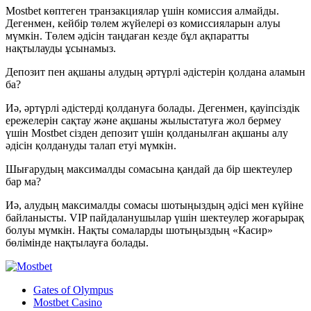
Mostbet көптеген транзакциялар үшін комиссия алмайды.
Дегенмен, кейбір төлем жүйелері өз комиссияларын алуы
мүмкін. Төлем әдісін таңдаған кезде бұл ақпаратты
нақтылауды ұсынамыз.
Депозит пен ақшаны алудың әртүрлі әдістерін қолдана аламын
ба?
Иә, әртүрлі әдістерді қолдануға болады. Дегенмен, қауіпсіздік
ережелерін сақтау және ақшаны жылыстатуға жол бермеу
үшін Mostbet сізден депозит үшін қолданылған ақшаны алу
әдісін қолдануды талап етуі мүмкін.
Шығарудың максималды сомасына қандай да бір шектеулер
бар ма?
Иә, алудың максималды сомасы шотыңыздың әдісі мен күйіне
байланысты. VIP пайдаланушылар үшін шектеулер жоғарырақ
болуы мүмкін. Нақты сомаларды шотыңыздың «Касир»
бөлімінде нақтылауға болады.
Gates of Olympus
Mostbet Casino