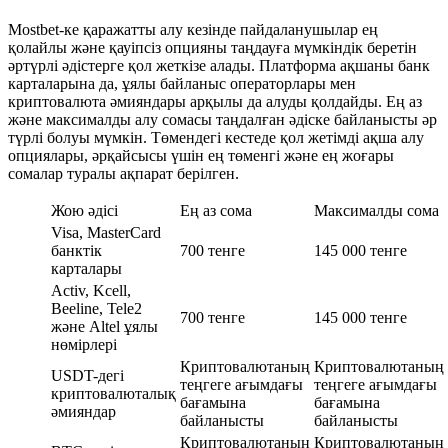
Mostbet-ке қаражатты алу кезінде пайдаланушылар ең
қолайлы және қауіпсіз опцияны таңдауға мүмкіндік беретін
әртүрлі әдістерге қол жеткізе алады. Платформа ақшаны банк
карталарына да, ұялы байланыс операторлары мен
криптовалюта әмияндары арқылы да алуды қолдайды. Ең аз
және максималды алу сомасы таңдалған әдіске байланысты әр
түрлі болуы мүмкін. Төмендегі кестеде қол жетімді ақша алу
опциялары, әрқайсысы үшін ең төменгі және ең жоғары
сомалар туралы ақпарат берілген.
Жою әдісі
Ең аз сома
Максималды сома
Visa, MasterCard
банктік
700 тенге
145 000 тенге
карталары
Activ, Kcell,
Beeline, Tele2
700 тенге
145 000 тенге
және Altel ұялы
нөмірлері
Криптовалютаның
Криптовалютаның
USDT-дегі
теңгеге ағымдағы
теңгеге ағымдағы
криптовалюталық
бағамына
бағамына
әмияндар
байланысты
байланысты
Криптовалютаның
Криптовалютаның