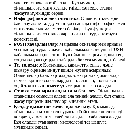
уақытта ставка жасай алады. Бұл мүмкіндік
ойыншыларға матч кезінде тиімді сәттерде ставка
жасауға мүмкіндік береді.
Инфографика және статистика
: Ойын нәтижелерін
бақылау және талдау үшін қосымшада инфографика мен
статистикалық мәліметтер беріледі. Бұл функция
ойыншыларға өз ставкаларын саналы түрде жасауға
көмектеседі.
PUSH хабарламалар
: Маңызды оқиғалар мен арнайы
ұсыныстар туралы жедел хабарламалар алу үшін PUSH
хабарламалар қосылған. Бұл ойыншыларға әрқашан ең
соңғы жаңалықтардан хабардар болуға мүмкіндік береді.
Тез төлемдер
: Қосымшада қаражатты енгізу және
шығару бірнеше минут ішінде жүзеге асырылады.
Ойыншылар банк карталары, электрондық әмияндар
немесе криптовалюталарды пайдаланып, шоттарын
оңай толтырып немесе ұтыстарын шығара алады.
Ставка сомаларын алдын ала белгілеу
: Ойыншылар
ставканың сомасын алдын ала таңдай алады, бұл ставка
жасау процесін жылдам әрі ыңғайлы етеді.
Қолдау қызметіне жедел қол жеткізу
: Қосымшада
ойыншылар кез келген сұрақтар бойынша клиенттерді
қолдау қызметіне тікелей чат арқылы хабарласа алады.
Бұл оларды туындаған мәселелерді тез шешуге
мүмкіндік береді.