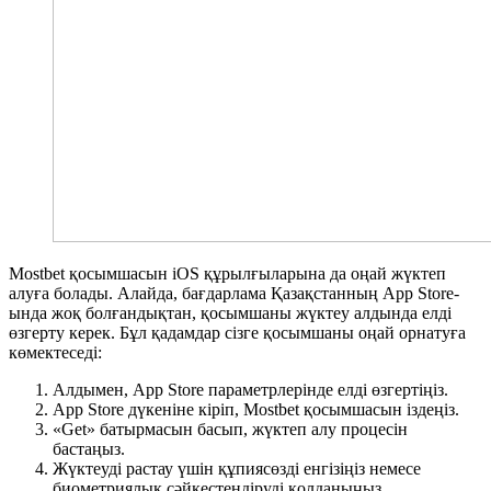
Mostbet қосымшасын iOS құрылғыларына да оңай жүктеп
алуға болады. Алайда, бағдарлама Қазақстанның App Store-
ында жоқ болғандықтан, қосымшаны жүктеу алдында елді
өзгерту керек. Бұл қадамдар сізге қосымшаны оңай орнатуға
көмектеседі:
Алдымен, App Store параметрлерінде елді өзгертіңіз.
App Store дүкеніне кіріп, Mostbet қосымшасын іздеңіз.
«Get» батырмасын басып, жүктеп алу процесін
бастаңыз.
Жүктеуді растау үшін құпиясөзді енгізіңіз немесе
биометриялық сәйкестендіруді қолданыңыз.