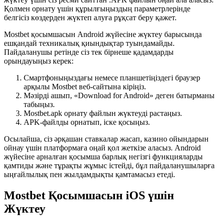
Қолмен орнату үшін құрылғыңыздың параметрлерінде
белгісіз көздерден жүктеп алуға рұқсат беру қажет.
Mostbet қосымшасын Android жүйесіне жүктеу барысында
ешқандай техникалық қиындықтар туындамайды.
Пайдаланушы ретінде сіз тек бірнеше қадамдарды
орындауыңыз керек:
Смартфоныңыздағы немесе планшетіңіздегі браузер
арқылы Mostbet веб-сайтына кіріңіз.
Мәзірді ашып, «Download for Android» деген батырманы
табыңыз.
Mostbet.apk орнату файлын жүктеуді растаңыз.
APK-файлды орнатып, іске қосыңыз.
Осылайша, сіз әрқашан ставкалар жасап, казино ойындарын
ойнау үшін платформаға оңай қол жеткізе аласыз. Android
жүйесіне арналған қосымша барлық негізгі функцияларды
қамтиды және тұрақты жұмыс істейді, бұл пайдаланушыларға
ыңғайлылық пен жылдамдықты қамтамасыз етеді.
Mostbet Қосымшасын iOS үшін
Жүктеу