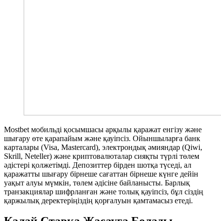
Mostbet мобильді қосымшасы арқылы қаражат енгізу және
шығару өте қарапайым және қауіпсіз. Ойыншыларға банк
карталары (Visa, Mastercard), электрондық әмияндар (Qiwi,
Skrill, Neteller) және криптовалюталар сияқты түрлі төлем
әдістері қолжетімді. Депозиттер бірден шотқа түседі, ал
қаражатты шығару бірнеше сағаттан бірнеше күнге дейін
уақыт алуы мүмкін, төлем әдісіне байланысты. Барлық
транзакциялар шифрланған және толық қауіпсіз, бұл сіздің
қаржылық деректеріңіздің қорғалуын қамтамасыз етеді.