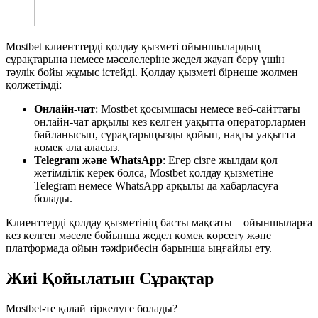
Mostbet клиенттерді қолдау қызметі ойыншылардың
сұрақтарына немесе мәселелеріне жедел жауап беру үшін
тәулік бойы жұмыс істейді. Қолдау қызметі бірнеше жолмен
қолжетімді:
Онлайн-чат
: Mostbet қосымшасы немесе веб-сайттағы
онлайн-чат арқылы кез келген уақытта операторлармен
байланысып, сұрақтарыңызды қойып, нақты уақытта
көмек ала аласыз.
Telegram және WhatsApp
: Егер сізге жылдам қол
жетімділік керек болса, Mostbet қолдау қызметіне
Telegram немесе WhatsApp арқылы да хабарласуға
болады.
Клиенттерді қолдау қызметінің басты мақсаты – ойыншыларға
кез келген мәселе бойынша жедел көмек көрсету және
платформада ойын тәжірибесін барынша ыңғайлы ету.
Жиі Қойылатын Сұрақтар
Mostbet-те қалай тіркелуге болады?