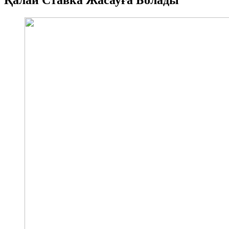
Қалай Ставка Жасауға Болады