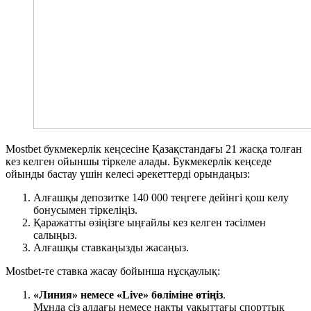
Mostbet букмекерлік кеңсесіне Қазақстандағы 21 жасқа толған
кез келген ойыншы тіркеле алады. Букмекерлік кеңседе
ойынды бастау үшін келесі әрекеттерді орындаңыз:
Алғашқы депозитке 140 000 теңгеге дейінгі қош келу
бонусымен тіркеліңіз.
Қаражатты өзіңізге ыңғайлы кез келген тәсілмен
салыңыз.
Алғашқы ставкаңызды жасаңыз.
Mostbet-те ставка жасау бойынша нұсқаулық:
«Линия» немесе «Live» бөліміне өтіңіз
.
Мұнда сіз алдағы немесе нақты уақыттағы спорттық